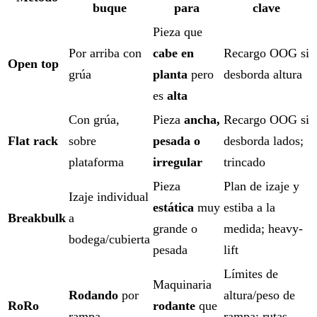
buque
para
clave
Pieza que
Por arriba con
cabe en
Recargo OOG si
Open top
grúa
planta
pero
desborda altura
es
alta
Con grúa,
Pieza
ancha,
Recargo OOG si
Flat rack
sobre
pesada o
desborda lados;
plataforma
irregular
trincado
Pieza
Plan de izaje y
Izaje individual
estática
muy
estiba a la
Breakbulk
a
grande o
medida; heavy-
bodega/cubierta
pesada
lift
Límites de
Maquinaria
Rodando
por
altura/peso de
RoRo
rodante
que
rampa
rampa; rutas