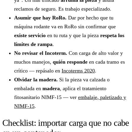
ya”. Un mal trincado
arruina la pieza
y anula
reclamos de seguro. Es trabajo especializado.
Asumir que hay RoRo.
Dar por hecho que tu
máquina rodante va en RoRo sin confirmar que
existe servicio
en tu ruta y que la pieza
respeta los
límites de rampa
.
No revisar el Incoterm.
Con carga de alto valor y
muchos manejos,
quién responde
en cada tramo es
crítico — repásalo en
Incoterms 2020
.
Olvidar la madera.
Si la pieza va calzada o
embalada en
madera
, aplica el tratamiento
fitosanitario NIMF-15 — ver
embalaje, paletizado y
NIMF-15
.
Checklist: importar carga que no cabe