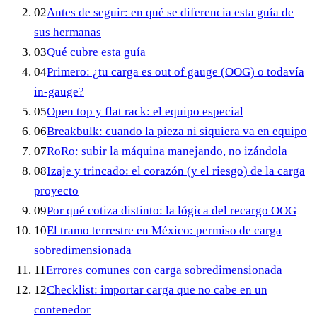
02
Antes de seguir: en qué se diferencia esta guía de
sus hermanas
03
Qué cubre esta guía
04
Primero: ¿tu carga es out of gauge (OOG) o todavía
in-gauge?
05
Open top y flat rack: el equipo especial
06
Breakbulk: cuando la pieza ni siquiera va en equipo
07
RoRo: subir la máquina manejando, no izándola
08
Izaje y trincado: el corazón (y el riesgo) de la carga
proyecto
09
Por qué cotiza distinto: la lógica del recargo OOG
10
El tramo terrestre en México: permiso de carga
sobredimensionada
11
Errores comunes con carga sobredimensionada
12
Checklist: importar carga que no cabe en un
contenedor