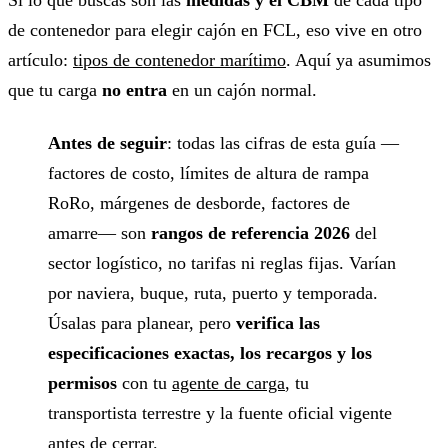
Si lo que buscas son las
medidas y el CBM
de cada tipo
de contenedor para elegir cajón en FCL, eso vive en otro
artículo:
tipos de contenedor marítimo
. Aquí ya asumimos
que tu carga
no entra
en un cajón normal.
Antes de seguir
: todas las cifras de esta guía —
factores de costo, límites de altura de rampa
RoRo, márgenes de desborde, factores de
amarre— son
rangos de referencia 2026
del
sector logístico, no tarifas ni reglas fijas. Varían
por naviera, buque, ruta, puerto y temporada.
Úsalas para planear, pero
verifica las
especificaciones exactas, los recargos y los
permisos
con tu
agente de carga
, tu
transportista terrestre y la fuente oficial vigente
antes de cerrar.