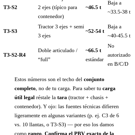
Baja a
T3-S2
2 ejes (típico para
~46.5 t
~33.5-38 t
contenedor)
Tractor 3 ejes + semi
Baja a
T3-S3
~52-54 t
3 ejes
~40-45.5 t
No
Doble articulado /
~66.5 t
T3-S2-R4
autorizado
“full”
estándar
en B/C/D
Estos números son el techo del
conjunto
completo
, no de tu carga. Para saber tu
carga
útil legal
réstale la
tara
(tractor + chasis +
contenedor). Y ojo: las fuentes técnicas difieren
ligeramente en algunas variantes (p. ej. C3 de 6
vs. 10 llantas, o T3-S3) — por eso los damos
como
rango
.
Confirma el PBV exacto de la