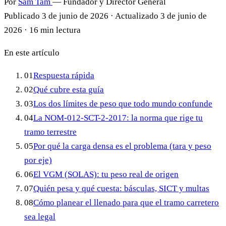
Por
Sam Tam
— Fundador y Director General
Publicado
3 de junio de 2026
·
Actualizado
3 de junio de
2026
·
16 min lectura
En este artículo
01
Respuesta rápida
02
Qué cubre esta guía
03
Los dos límites de peso que todo mundo confunde
04
La NOM-012-SCT-2-2017: la norma que rige tu
tramo terrestre
05
Por qué la carga densa es el problema (tara y peso
por eje)
06
El VGM (SOLAS): tu peso real de origen
07
Quién pesa y qué cuesta: básculas, SICT y multas
08
Cómo planear el llenado para que el tramo carretero
sea legal