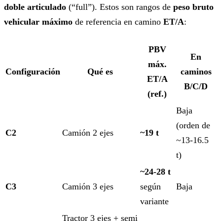
doble articulado
(“full”). Estos son rangos de
peso bruto
vehicular máximo
de referencia en camino
ET/A
:
PBV
En
máx.
Configuración
Qué es
caminos
ET/A
B/C/D
(ref.)
Baja
(orden de
C2
Camión 2 ejes
~19 t
~13-16.5
t)
~24-28 t
C3
Camión 3 ejes
según
Baja
variante
Tractor 3 ejes + semi