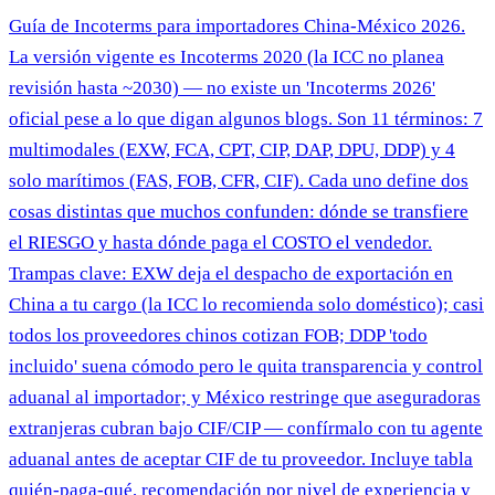
Guía de Incoterms para importadores China-México 2026.
La versión vigente es Incoterms 2020 (la ICC no planea
revisión hasta ~2030) — no existe un 'Incoterms 2026'
oficial pese a lo que digan algunos blogs. Son 11 términos: 7
multimodales (EXW, FCA, CPT, CIP, DAP, DPU, DDP) y 4
solo marítimos (FAS, FOB, CFR, CIF). Cada uno define dos
cosas distintas que muchos confunden: dónde se transfiere
el RIESGO y hasta dónde paga el COSTO el vendedor.
Trampas clave: EXW deja el despacho de exportación en
China a tu cargo (la ICC lo recomienda solo doméstico); casi
todos los proveedores chinos cotizan FOB; DDP 'todo
incluido' suena cómodo pero le quita transparencia y control
aduanal al importador; y México restringe que aseguradoras
extranjeras cubran bajo CIF/CIP — confírmalo con tu agente
aduanal antes de aceptar CIF de tu proveedor. Incluye tabla
quién-paga-qué, recomendación por nivel de experiencia y