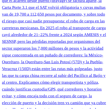
qué el acarreo desde puerto (drayage) se factura aparte, la
Carta Porte 3.1 que el SAT volvió obligatoria y cuyas multas
van de 19,700 a 112,650 pesos por documento, y sobre todo
el riesgo que casi nadie presupuesta: el robo de carga en las
carreteras mexicanas. En 2025 el robo al transporte de carga
cayó alrededor de 21–22% frente a 2024 según AMESIS y el
SESNSP, pero las pérdidas reportadas por organismos del
sector superaron los 7,000 millones de pesos y la actividad
sigue concentrada en un puñado de corredores: la México-
Querétaro, la Querétaro-San Luis Potosí (57D) y la Puebla-
Veracruz (150D) están entre las rutas más golpeadas, justo
las que tu carga china recorre al subir del Pacífico al Bajío y
al centro. Explicamos cómo elegir transportista y póliza,
cuándo justificas custodia/GPS, qué corredores y horarios
evitar, y cómo encaja todo con el seguro de carga, la
elección de puerto y la decisión tren vs camión que ya cubre