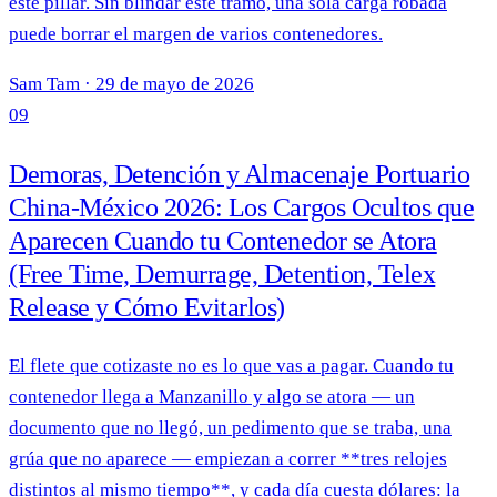
este pillar. Sin blindar este tramo, una sola carga robada
puede borrar el margen de varios contenedores.
Sam Tam
·
29 de mayo de 2026
09
Demoras, Detención y Almacenaje Portuario
China-México 2026: Los Cargos Ocultos que
Aparecen Cuando tu Contenedor se Atora
(Free Time, Demurrage, Detention, Telex
Release y Cómo Evitarlos)
El flete que cotizaste no es lo que vas a pagar. Cuando tu
contenedor llega a Manzanillo y algo se atora — un
documento que no llegó, un pedimento que se traba, una
grúa que no aparece — empiezan a correr **tres relojes
distintos al mismo tiempo**, y cada día cuesta dólares: la