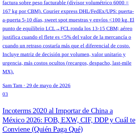
factura sobre peso facturable (divisor volumétrico 6000 =
167 kg por CBM). Courier express DHL/FedEx/UPS: puerta-
a-puerta 5-10 días, sweet spot muestras y envíos <100 kg. El
punto de equilibrio LCL→FCL ronda los 13-15 CBM; aéreo
justifica cuando el flete es <5% del valor de la mercancía o
cuando un retraso costaría más que el diferencial de costo.
Incluye matriz de decisión por volumen, valor unitario y
urgencia, más costos ocultos (recargos, despacho, last-mile
MX).
Sam Tam
·
29 de mayo de 2026
03
Incoterms 2020 al Importar de China a
México 2026: FOB, EXW, CIF, DDP y Cuál te
Conviene (Quién Paga Qué)