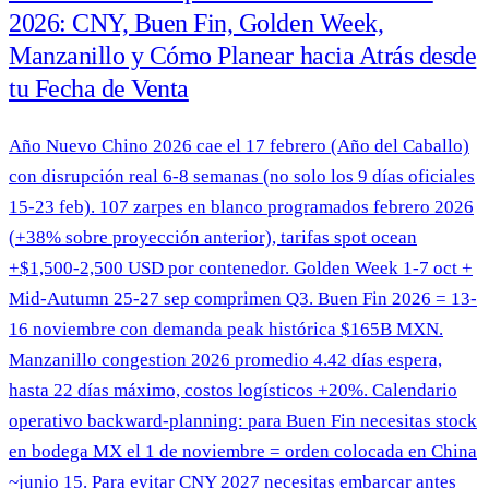
2026: CNY, Buen Fin, Golden Week,
Manzanillo y Cómo Planear hacia Atrás desde
tu Fecha de Venta
Año Nuevo Chino 2026 cae el 17 febrero (Año del Caballo)
con disrupción real 6-8 semanas (no solo los 9 días oficiales
15-23 feb). 107 zarpes en blanco programados febrero 2026
(+38% sobre proyección anterior), tarifas spot ocean
+$1,500-2,500 USD por contenedor. Golden Week 1-7 oct +
Mid-Autumn 25-27 sep comprimen Q3. Buen Fin 2026 = 13-
16 noviembre con demanda peak histórica $165B MXN.
Manzanillo congestion 2026 promedio 4.42 días espera,
hasta 22 días máximo, costos logísticos +20%. Calendario
operativo backward-planning: para Buen Fin necesitas stock
en bodega MX el 1 de noviembre = orden colocada en China
~junio 15. Para evitar CNY 2027 necesitas embarcar antes