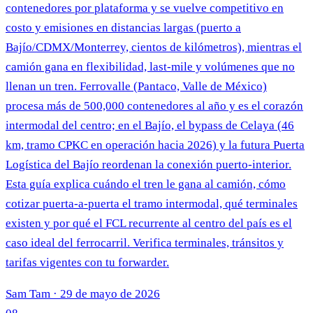
contenedores por plataforma y se vuelve competitivo en
costo y emisiones en distancias largas (puerto a
Bajío/CDMX/Monterrey, cientos de kilómetros), mientras el
camión gana en flexibilidad, last-mile y volúmenes que no
llenan un tren. Ferrovalle (Pantaco, Valle de México)
procesa más de 500,000 contenedores al año y es el corazón
intermodal del centro; en el Bajío, el bypass de Celaya (46
km, tramo CPKC en operación hacia 2026) y la futura Puerta
Logística del Bajío reordenan la conexión puerto-interior.
Esta guía explica cuándo el tren le gana al camión, cómo
cotizar puerta-a-puerta el tramo intermodal, qué terminales
existen y por qué el FCL recurrente al centro del país es el
caso ideal del ferrocarril. Verifica terminales, tránsitos y
tarifas vigentes con tu forwarder.
Sam Tam
·
29 de mayo de 2026