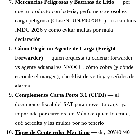
Mercancías Peligrosas y Baterías de Litio
— por
qué tu producto con batería, perfume o aerosol es
carga peligrosa (Clase 9, UN3480/3481), los cambios
IMDG 2026 y cómo evitar multas por mala
declaración
Cómo Elegir un Agente de Carga (Freight
Forwarder)
— quién orquesta tu cadena: forwarder
vs agente aduanal vs NVOCC, cómo cobra (y dónde
esconde el margen), checklist de vetting y señales de
alarma
Complemento Carta Porte 3.1 (CFDI)
— el
documento fiscal del SAT para mover tu carga ya
importada por carretera en México: quién lo emite,
qué acredita y las multas por no tenerlo
Tipos de Contenedor Marítimo
— dry 20′/40′/40