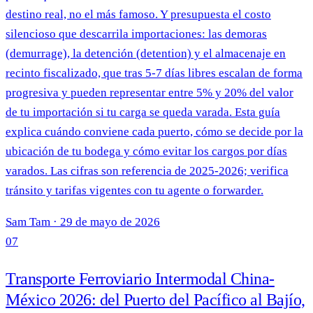
destino real, no el más famoso. Y presupuesta el costo
silencioso que descarrila importaciones: las demoras
(demurrage), la detención (detention) y el almacenaje en
recinto fiscalizado, que tras 5-7 días libres escalan de forma
progresiva y pueden representar entre 5% y 20% del valor
de tu importación si tu carga se queda varada. Esta guía
explica cuándo conviene cada puerto, cómo se decide por la
ubicación de tu bodega y cómo evitar los cargos por días
varados. Las cifras son referencia de 2025-2026; verifica
tránsito y tarifas vigentes con tu agente o forwarder.
Sam Tam
·
29 de mayo de 2026
07
Transporte Ferroviario Intermodal China-
México 2026: del Puerto del Pacífico al Bajío,