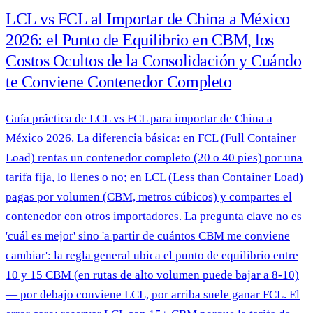
LCL vs FCL al Importar de China a México
2026: el Punto de Equilibrio en CBM, los
Costos Ocultos de la Consolidación y Cuándo
te Conviene Contenedor Completo
Guía práctica de LCL vs FCL para importar de China a
México 2026. La diferencia básica: en FCL (Full Container
Load) rentas un contenedor completo (20 o 40 pies) por una
tarifa fija, lo llenes o no; en LCL (Less than Container Load)
pagas por volumen (CBM, metros cúbicos) y compartes el
contenedor con otros importadores. La pregunta clave no es
'cuál es mejor' sino 'a partir de cuántos CBM me conviene
cambiar': la regla general ubica el punto de equilibrio entre
10 y 15 CBM (en rutas de alto volumen puede bajar a 8-10)
— por debajo conviene LCL, por arriba suele ganar FCL. El