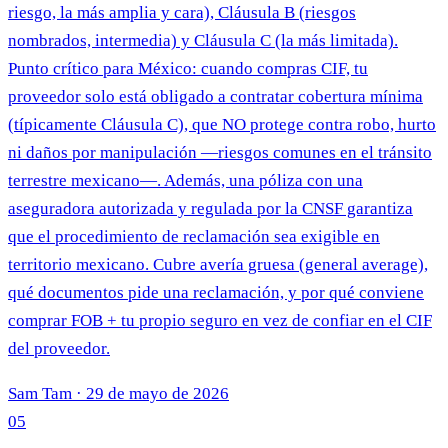
riesgo, la más amplia y cara), Cláusula B (riesgos
nombrados, intermedia) y Cláusula C (la más limitada).
Punto crítico para México: cuando compras CIF, tu
proveedor solo está obligado a contratar cobertura mínima
(típicamente Cláusula C), que NO protege contra robo, hurto
ni daños por manipulación —riesgos comunes en el tránsito
terrestre mexicano—. Además, una póliza con una
aseguradora autorizada y regulada por la CNSF garantiza
que el procedimiento de reclamación sea exigible en
territorio mexicano. Cubre avería gruesa (general average),
qué documentos pide una reclamación, y por qué conviene
comprar FOB + tu propio seguro en vez de confiar en el CIF
del proveedor.
Sam Tam
·
29 de mayo de 2026
05