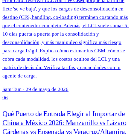
error caro: reservar LCL con 15+ CBM porque la tarifa de
flete 'se ve baja', y que los cargos de desconsolidación en
destino (CFS, handling, co-loading) terminen costando más
que el contenedor completo. Además, el LCL suele sumar 5-
10 días puerta a puerta por la consolidación y
desconsolidación, y más manipuleo significa más riesgo
para carga frágil. Explica cómo estimar tus CBM, cómo se
cobra cada modalidad, los costos ocultos del LCL y una
matriz de decisión. Verifica tarifas y capacidades con tu
agente de carga.
Sam Tam
·
29 de mayo de 2026
06
Qué Puerto de Entrada Elegir al Importar de
China a México 2026: Manzanillo vs Lázaro
Cárdenas vs Ensenada vs Veracruz/Altamira,