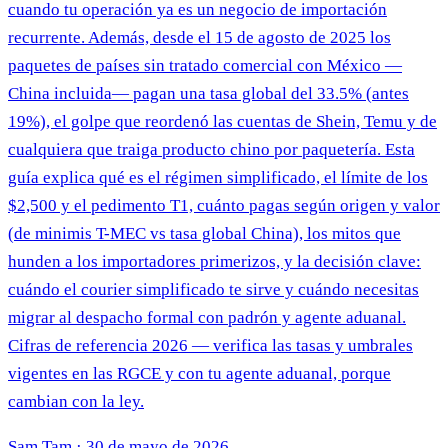
cuando tu operación ya es un negocio de importación
recurrente. Además, desde el 15 de agosto de 2025 los
paquetes de países sin tratado comercial con México —
China incluida— pagan una tasa global del 33.5% (antes
19%), el golpe que reordenó las cuentas de Shein, Temu y de
cualquiera que traiga producto chino por paquetería. Esta
guía explica qué es el régimen simplificado, el límite de los
$2,500 y el pedimento T1, cuánto pagas según origen y valor
(de minimis T-MEC vs tasa global China), los mitos que
hunden a los importadores primerizos, y la decisión clave:
cuándo el courier simplificado te sirve y cuándo necesitas
migrar al despacho formal con padrón y agente aduanal.
Cifras de referencia 2026 — verifica las tasas y umbrales
vigentes en las RGCE y con tu agente aduanal, porque
cambian con la ley.
Sam Tam
·
30 de mayo de 2026