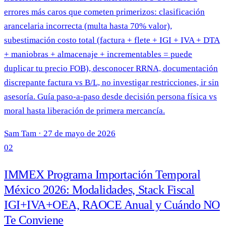
errores más caros que cometen primerizos: clasificación
arancelaria incorrecta (multa hasta 70% valor),
subestimación costo total (factura + flete + IGI + IVA + DTA
+ maniobras + almacenaje + incrementables = puede
duplicar tu precio FOB), desconocer RRNA, documentación
discrepante factura vs B/L, no investigar restricciones, ir sin
asesoría. Guía paso-a-paso desde decisión persona física vs
moral hasta liberación de primera mercancía.
Sam Tam
·
27 de mayo de 2026
02
IMMEX Programa Importación Temporal
México 2026: Modalidades, Stack Fiscal
IGI+IVA+OEA, RAOCE Anual y Cuándo NO
Te Conviene