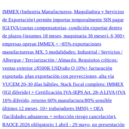
IMMEX (Industria Manufacturera, Maquiladora y Servicios
de Exportación) permite importar temporalmente SIN pagar
IGI/IVA/cuotas compensatorias, condición exportar dentro
de plazos (insumos 18 meses, maquinaria 36 meses). 6,300+
empresas operan IMMEX = ~85% exportaciones
manufactureras MX. 5 modalidades: Industrial / Servicios /
Albergue / Terciarización / Almacén. Requisitos críticos:
ventas exterior ≥$500K USD/año O 10%+ facturación
exportada, plan exportación con proyecciones, alta vía
VUCEM 20-30 días hábiles. Stack fiscal completo: IMMEX
(IGI diferido) + Certificación IVA-IEPS Art. 28-A LIVA (IVA
16% diferido, retorno 60% manufactura/80% sensible
últimos 12 meses, 10+ trabajadores IMSS) + OEA
(facilidades aduaneras + reducción riesgo cancelación).
RAOCE 2026 obligatorio 1 abril - 29 mayo, no presentación