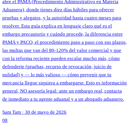
abre el PAMA (Procedimiento Administrativo en Materia
Aduanera), donde tienes diez días hábiles para ofrecer
pruebas y alegatos, y la autoridad hasta cuatro meses para
resolver. Esta guía explica en lenguaje claro qué es el
embargo precautorio y cuándo procede, la diferencia entre
PAMA y PACO, el procedimiento paso a paso con sus plazos,
las multas que van del 80-120% del valor comercial y que
con la reforma reciente pueden escalar mucho más, cómo
defenderte (pruebas, recurso de revocación, juicio de
nulidad) y — lo más valioso — cómo prevenir que tu
mercancía llegue siquiera a embargarse. Esto es información
general, NO asesoría legal: ante un embargo real, contacta
de inmediato a tu agente aduanal y a un abogado aduanero.
Sam Tam
·
30 de mayo de 2026
08