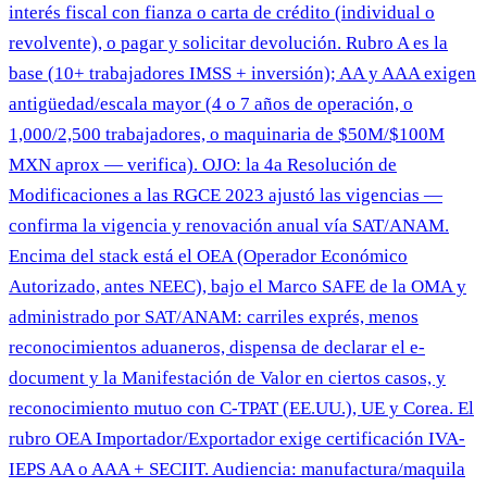
interés fiscal con fianza o carta de crédito (individual o
revolvente), o pagar y solicitar devolución. Rubro A es la
base (10+ trabajadores IMSS + inversión); AA y AAA exigen
antigüedad/escala mayor (4 o 7 años de operación, o
1,000/2,500 trabajadores, o maquinaria de $50M/$100M
MXN aprox — verifica). OJO: la 4a Resolución de
Modificaciones a las RGCE 2023 ajustó las vigencias —
confirma la vigencia y renovación anual vía SAT/ANAM.
Encima del stack está el OEA (Operador Económico
Autorizado, antes NEEC), bajo el Marco SAFE de la OMA y
administrado por SAT/ANAM: carriles exprés, menos
reconocimientos aduaneros, dispensa de declarar el e-
document y la Manifestación de Valor en ciertos casos, y
reconocimiento mutuo con C-TPAT (EE.UU.), UE y Corea. El
rubro OEA Importador/Exportador exige certificación IVA-
IEPS AA o AAA + SECIIT. Audiencia: manufactura/maquila