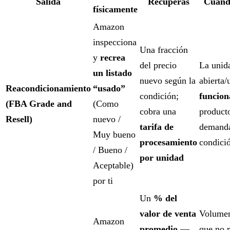
Salida
Recuperas
Cuánd
físicamente
Amazon
inspecciona
Una fracción
y
recrea
del precio
La unid
un listado
nuevo según la
abierta/
Reacondicionamiento
“usado”
condición;
funcion
(FBA Grade and
(Como
cobra una
producto
Resell)
nuevo /
tarifa de
demand
Muy bueno
procesamiento
condici
/ Bueno /
por unidad
Aceptable)
por ti
Un
% del
valor de venta
Volumen
Amazon
promedio
—
que no r