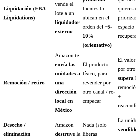
vende el
Liquidación (FBA
fuentes lo
quieres 
lote a un
Liquidations)
ubican en el
prioriza
liquidador
orden del
~5-
espacio
externo
10%
recuper
(orientativo)
Amazon te
El valor
envía las
El producto
por otro
unidades a
físico, para
supera
l
Remoción / retiro
una
revender por
remoció
dirección
otro canal / re-
+
local en
empacar
reacond
México
La uni
Desecho /
Amazon
Nada (solo
vendibl
eliminación
destruye
la
liberas