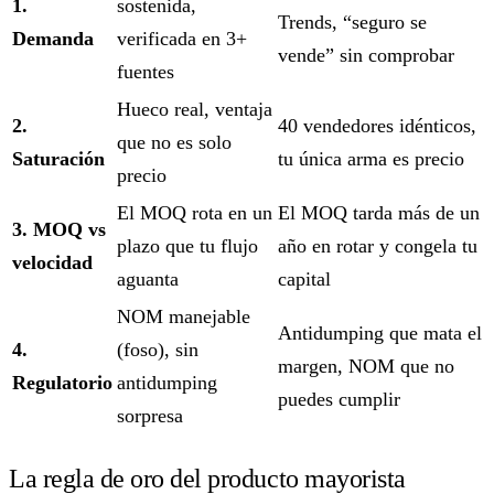
1.
sostenida,
Trends, “seguro se
Demanda
verificada en 3+
vende” sin comprobar
fuentes
Hueco real, ventaja
2.
40 vendedores idénticos,
que no es solo
Saturación
tu única arma es precio
precio
El MOQ rota en un
El MOQ tarda más de un
3. MOQ vs
plazo que tu flujo
año en rotar y congela tu
velocidad
aguanta
capital
NOM manejable
Antidumping que mata el
4.
(foso), sin
margen, NOM que no
Regulatorio
antidumping
puedes cumplir
sorpresa
La regla de oro del producto mayorista