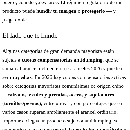
puerto, cuando ya es tarde. El régimen regulatorio de un
producto puede
hundir tu margen
o
protegerlo
— y
juega doble.
El lado que te hunde
Algunas categorías de gran demanda mayorista están
sujetas a
cuotas compensatorias antidumping
, que se
suman al arancel del
decreto de aranceles 2026
y pueden
ser
muy altas
. En 2026 hay cuotas compensatorias activas
sobre categorías mayoristas comunísimas de origen chino
—
calzado, textiles y prendas, acero, y sujetadores
(tornillos/pernos)
, entre otras—, con porcentajes que en
varios casos superan ampliamente el arancel ordinario.
Importar a ciegas un producto sujeto a antidumping es
comprarte un costo que
no estaba en tu hoja de cálculo
y