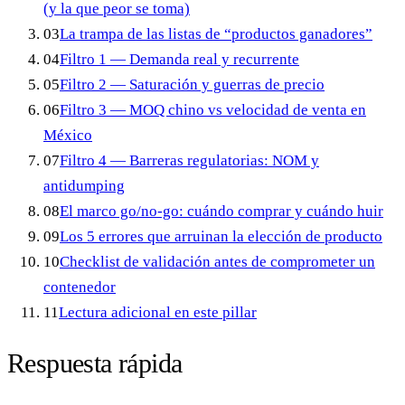
(y la que peor se toma)
03
La trampa de las listas de “productos ganadores”
04
Filtro 1 — Demanda real y recurrente
05
Filtro 2 — Saturación y guerras de precio
06
Filtro 3 — MOQ chino vs velocidad de venta en
México
07
Filtro 4 — Barreras regulatorias: NOM y
antidumping
08
El marco go/no-go: cuándo comprar y cuándo huir
09
Los 5 errores que arruinan la elección de producto
10
Checklist de validación antes de comprometer un
contenedor
11
Lectura adicional en este pillar
Respuesta rápida