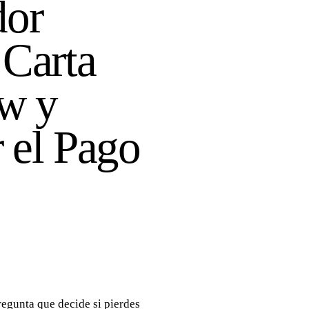
dor
 Carta
ow y
 el Pago
regunta que decide si pierdes