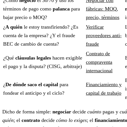
¿Cómo
negocio
el 30/70 y uso los
Negociar con
términos de pago como
palanca
para
fábricas: MOQ,
bajar precio o MOQ?
precio, términos
¿
A quién
le estoy transfiriendo? ¿Es
Verificar
cuenta de la empresa? ¿Y el fraude
proveedores anti-
BEC de cambio de cuenta?
fraude
Contrato de
¿Qué
cláusulas legales
hacen exigible
compraventa
el pago y la disputa? (CISG, arbitraje)
internacional
¿
De dónde saco el capital
para
Financiamiento y
fondear el anticipo y el ciclo?
capital de trabajo
Dicho de forma simple:
negociar
decide
cuánto
pagas y
cu
quién
; el
contrato
decide
cómo lo exiges
; el
financiamient