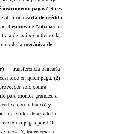
é instrumento pagas?
No es
ue abrir una
carta de crédito
sar el
escrow
de Alibaba que
o trata de
cuánto
anticipo das
— sino de
la mecánica de
r)
— transferencia bancaria
 casi todo en quien paga.
(2)
proveedor solo contra
io para montos grandes, a
erifica con tu banco) y
e tus fondos dentro de la
otección si pagas por T/T
 chicos. Y, transversal a