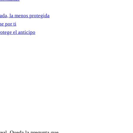
sada, la menos protegida
e por ti
otege el anticipo
 real. Queda la pregunta que