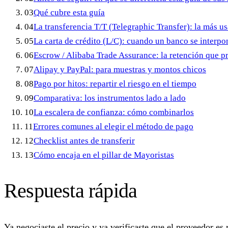
03
Qué cubre esta guía
04
La transferencia T/T (Telegraphic Transfer): la más u
05
La carta de crédito (L/C): cuando un banco se interpon
06
Escrow / Alibaba Trade Assurance: la retención que pr
07
Alipay y PayPal: para muestras y montos chicos
08
Pago por hitos: repartir el riesgo en el tiempo
09
Comparativa: los instrumentos lado a lado
10
La escalera de confianza: cómo combinarlos
11
Errores comunes al elegir el método de pago
12
Checklist antes de transferir
13
Cómo encaja en el pillar de Mayoristas
Respuesta rápida
Ya negociaste el precio y ya verificaste que el proveedor es