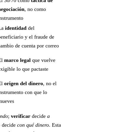
El 30/70 como
táctica de
negociación
, no como
instrumento
La
identidad
del
beneficiario y el fraude de
cambio de cuenta por correo
El
marco legal
que vuelve
exigible lo que pactaste
El
origen del dinero
, no el
instrumento con que lo
mueves
ándo
;
verificar
decide
a
o
decide
con qué dinero
. Esta