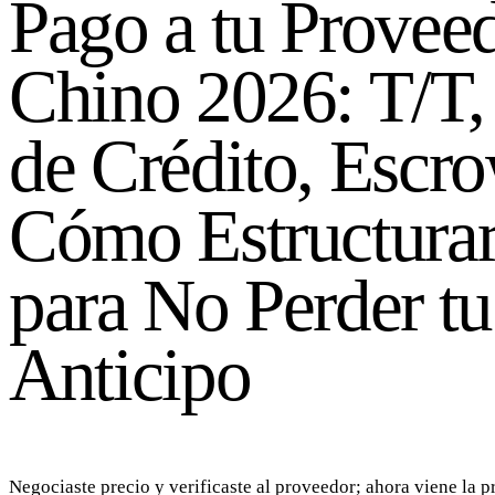
Pago a tu Provee
Chino 2026: T/T,
de Crédito, Escr
Cómo Estructurar
para No Perder tu
Anticipo
Negociaste precio y verificaste al proveedor; ahora viene la p