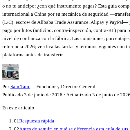
o no tu anticipo: ¿con qué instrumento pagas? Esta guía com
internacional a China por su mecánica de seguridad —transfere
(L/C), escrow de Alibaba Trade Assurance, Alipay y PayPal—
pago por hitos (anticipo, contra-inspección, contra-BL) para re
nivel de confianza con la fábrica. Las comisiones, porcentajes
referencia 2026; verifica las tarifas y términos vigentes con tu
plataforma antes de transferir.
Por
Sam Tam
— Fundador y Director General
Publicado
3 de junio de 2026
·
Actualizado
3 de junio de 202
En este artículo
01
Respuesta rápida
02
Antes de seguir: en qué se diferencia esta guía de su