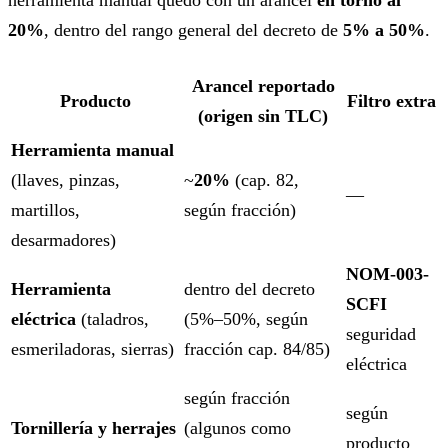
herramienta manual quedó con un arancel
en torno al
20%
, dentro del rango general del decreto de
5% a 50%
.
Arancel reportado
Producto
Filtro extra
(origen sin TLC)
Herramienta manual
(llaves, pinzas,
~
20%
(cap. 82,
—
martillos,
según fracción)
desarmadores)
NOM-003-
Herramienta
dentro del decreto
SCFI
eléctrica
(taladros,
(5%–50%, según
seguridad
esmeriladoras, sierras)
fracción cap. 84/85)
eléctrica
según fracción
según
Tornillería y herrajes
(algunos como
producto