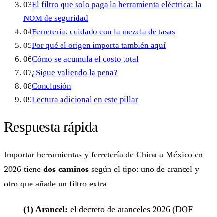
03
El filtro que solo paga la herramienta eléctrica: la
NOM de seguridad
04
Ferretería: cuidado con la mezcla de tasas
05
Por qué el origen importa también aquí
06
Cómo se acumula el costo total
07
¿Sigue valiendo la pena?
08
Conclusión
09
Lectura adicional en este pillar
Respuesta rápida
Importar herramientas y ferretería de China a México en
2026 tiene
dos caminos
según el tipo: uno de arancel y
otro que añade un filtro extra.
(1) Arancel:
el
decreto de aranceles 2026
(DOF