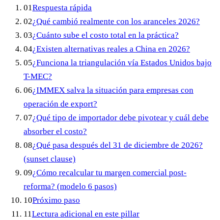
01
Respuesta rápida
02
¿Qué cambió realmente con los aranceles 2026?
03
¿Cuánto sube el costo total en la práctica?
04
¿Existen alternativas reales a China en 2026?
05
¿Funciona la triangulación vía Estados Unidos bajo
T-MEC?
06
¿IMMEX salva la situación para empresas con
operación de export?
07
¿Qué tipo de importador debe pivotear y cuál debe
absorber el costo?
08
¿Qué pasa después del 31 de diciembre de 2026?
(sunset clause)
09
¿Cómo recalcular tu margen comercial post-
reforma? (modelo 6 pasos)
10
Próximo paso
11
Lectura adicional en este pillar