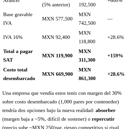
Arancel
+600%
(5% anterior)
192,500
Base gravable
MXN
MXN 577,500
—
IVA
742,500
MXN
IVA 16%
MXN 92,400
+28.6%
118,800
Total a pagar
MXN
MXN 119,900
+159%
SAT
311,300
Costo total
MXN
MXN 669,900
+28.6%
desembarcado
861,300
Una empresa que vendía estos tenis con margen del 30%
sobre costo desembarcado (1,000 pares por contenedor)
tendría dos opciones bajo la nueva realidad:
absorber
(margen baja a ~5%, difícil de sostener) o
repercutir
(precio sube ~MXN 250/par, riesgo competitivo si rival