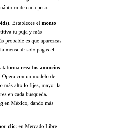
 cuánto rinde cada peso.
bids)
. Estableces el
monto
itiva tu puja y más
ás probable es que aparezcas
ifa mensual: solo pagas el
plataforma
crea los anuncios
as. Opera con un modelo de
o más alto lo fijes, mayor la
ores en cada búsqueda.
ng
en México, dando más
or clic
; en Mercado Libre