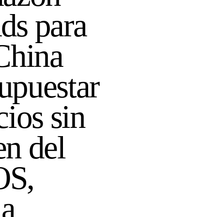
ds para
China
upuestar
ios sin
n del
OS,
la