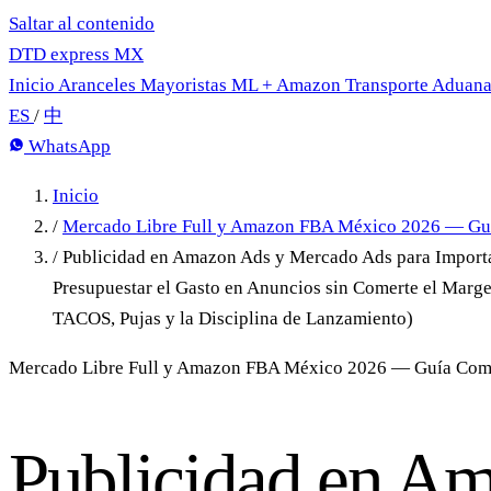
Saltar al contenido
DTD
express
MX
Inicio
Aranceles
Mayoristas
ML + Amazon
Transporte
Aduan
ES
/
中
WhatsApp
Inicio
/
Mercado Libre Full y Amazon FBA México 2026 — Gu
/
Publicidad en Amazon Ads y Mercado Ads para Import
Presupuestar el Gasto en Anuncios sin Comerte el Marg
TACOS, Pujas y la Disciplina de Lanzamiento)
Mercado Libre Full y Amazon FBA México 2026 — Guía Com
Publicidad en A