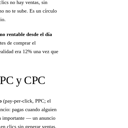
clics no hay ventas, sin
mo no te sube. Es un círculo
io.
mo rentable desde el día
tes de comprar el
ealidad era 12% una vez que
 PPC y CPC
o
(pay-per-click, PPC; el
ncio: pagas cuando alguien
ión importante — un anuncio
 en clics sin generar ventas,