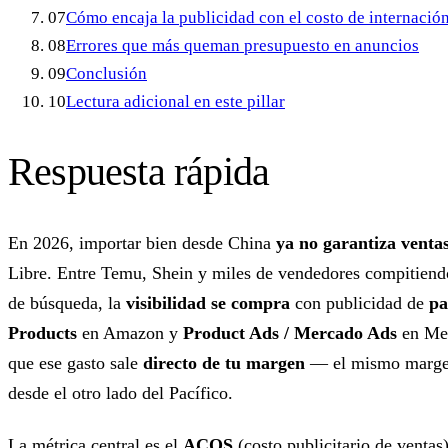
07
Cómo encaja la publicidad con el costo de internació
08
Errores que más queman presupuesto en anuncios
09
Conclusión
10
Lectura adicional en este pillar
Respuesta rápida
En 2026, importar bien desde China
ya no garantiza venta
Libre. Entre Temu, Shein y miles de vendedores compitiend
de búsqueda, la
visibilidad se compra
con publicidad de
pa
Products
en Amazon y
Product Ads / Mercado Ads
en Mer
que ese gasto sale
directo de tu margen
— el mismo margen 
desde el otro lado del Pacífico.
La métrica central es el
ACOS
(costo publicitario de ventas