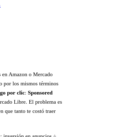
n
s
en Amazon o Mercado
o por los mismos términos
go por clic
:
Sponsored
cado Libre. El problema es
que tanto te costó traer
): inversión en anuncios ÷