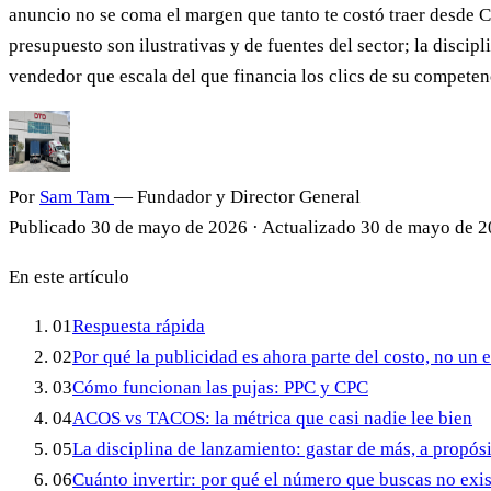
anuncio no se coma el margen que tanto te costó traer desde C
presupuesto son ilustrativas y de fuentes del sector; la discipl
vendedor que escala del que financia los clics de su competen
Por
Sam Tam
— Fundador y Director General
Publicado
30 de mayo de 2026
·
Actualizado
30 de mayo de 
En este artículo
01
Respuesta rápida
02
Por qué la publicidad es ahora parte del costo, no un 
03
Cómo funcionan las pujas: PPC y CPC
04
ACOS vs TACOS: la métrica que casi nadie lee bien
05
La disciplina de lanzamiento: gastar de más, a propósi
06
Cuánto invertir: por qué el número que buscas no exis