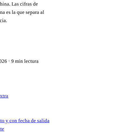
hina. Las cifras de
ina es la que separa al
cia.
2026
·
9 min lectura
extra
to y con fecha de salida
te